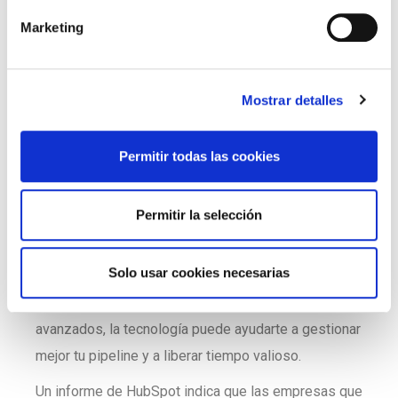
adecuadas, definir roles y responsabilidades claras,
n
Marketing
y proporcionar el apoyo necesario.
d
e
En este punto, debes preguntarte: ¿estoy delegando
c
efectivamente las tareas de ventas a mi equipo? y
Mostrar detalles
o
¿tengo roles claros en mi equipo de ventas?
n
s
6. La tecnología como
Permitir todas las cookies
e
n
aliada
t
Permitir la selección
i
La tecnología juega un papel fundamental en la
m
i
Solo usar cookies necesarias
optimización del proceso de ventas. Desde
e
herramientas de automatización hasta análisis
n
avanzados, la tecnología puede ayudarte a gestionar
t
mejor tu pipeline y a liberar tiempo valioso.
o
Un informe de HubSpot indica que las empresas que