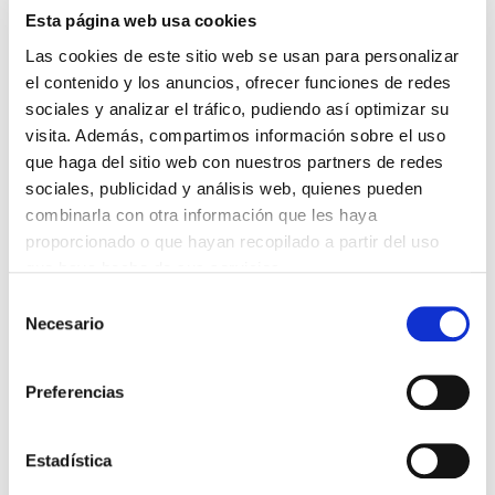
profesional. Además, estas empresas ven un
Esta página web usa cookies
aumento del 218% en los ingresos por empleado.
Las cookies de este sitio web se usan para personalizar
En este punto, debes preguntarte: ¿estoy
el contenido y los anuncios, ofrecer funciones de redes
sociales y analizar el tráfico, pudiendo así optimizar su
proporcionando a mi equipo oportunidades
visita. Además, compartimos información sobre el uso
regulares de formación? y ¿estoy estableciendo
que haga del sitio web con nuestros partners de redes
metas claras y ofreciendo retroalimentación
sociales, publicidad y análisis web, quienes pueden
constructiva?
combinarla con otra información que les haya
proporcionado o que hayan recopilado a partir del uso
5. Estrategias de
que haya hecho de sus servicios.
delegación efectiva
S
Necesario
e
l
Libérate de la carga de las ventas. Delegar tareas de
e
Preferencias
ventas no significa perder el control, sino confiar en
c
c
tu equipo y permitirles crecer. La delegación
i
Estadística
efectiva implica seleccionar a las personas
ó