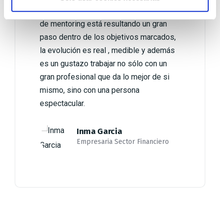
e
un después en mi carrera. Su programa
n
de mentoring está resultando un gran
t
paso dentro de los objetivos marcados,
o
la evolución es real , medible y además
es un gustazo trabajar no sólo con un
gran profesional que da lo mejor de si
mismo, sino con una persona
espectacular.
Inma Garcia
Empresaria Sector Financiero