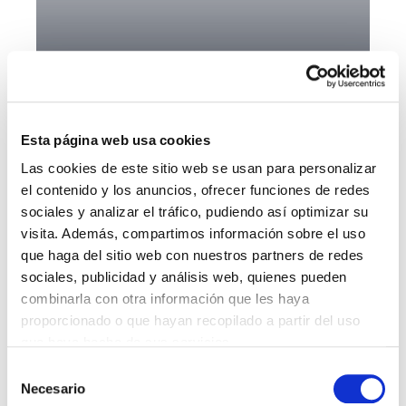
Sistema propio de ventas
B2B y Marketing Relacional.
Esta página web usa cookies
Las cookies de este sitio web se usan para personalizar
el contenido y los anuncios, ofrecer funciones de redes
sociales y analizar el tráfico, pudiendo así optimizar su
visita. Además, compartimos información sobre el uso
que haga del sitio web con nuestros partners de redes
sociales, publicidad y análisis web, quienes pueden
combinarla con otra información que les haya
proporcionado o que hayan recopilado a partir del uso
que haya hecho de sus servicios.
S
Necesario
e