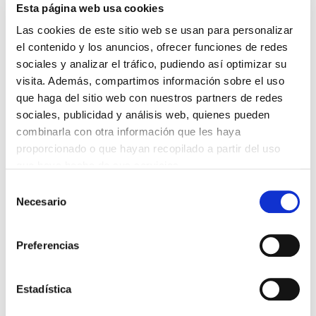
Esta página web usa cookies
Aprende a implementar herramientas de última
Las cookies de este sitio web se usan para personalizar
generación que ahorran tiempo y energía en la
el contenido y los anuncios, ofrecer funciones de redes
captación y estrategias de venta.
sociales y analizar el tráfico, pudiendo así optimizar su
visita. Además, compartimos información sobre el uso
que haga del sitio web con nuestros partners de redes
La mentalidad y liderazgo
sociales, publicidad y análisis web, quienes pueden
combinarla con otra información que les haya
Crea un “Mindset Premium” para diferenciarte de tu
proporcionado o que hayan recopilado a partir del uso
competencia, desarrollando claridad para saber que
que haya hecho de sus servicios.
hacer cada semana en tu estrategia de captación
S
Necesario
e
l
e
Preferencias
c
c
STAR SALESFORCE
i
Estadística
Ponentes
ó