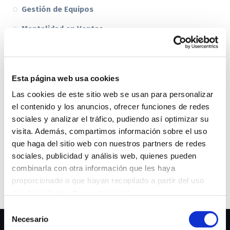
Gestión de Equipos
Mentalidad en Ventas
Mentoring Comercial
Noticias
Esta página web usa cookies
Novedades
Las cookies de este sitio web se usan para personalizar
Tecnología en Ventas
el contenido y los anuncios, ofrecer funciones de redes
sociales y analizar el tráfico, pudiendo así optimizar su
Tendencias del mercado
visita. Además, compartimos información sobre el uso
que haga del sitio web con nuestros partners de redes
sociales, publicidad y análisis web, quienes pueden
combinarla con otra información que les haya
proporcionado o que hayan recopilado a partir del uso
que haya hecho de sus servicios.
S
Necesario
e